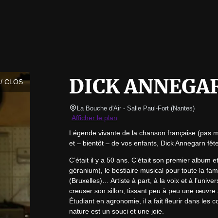
DICK ANNEGA
/ CLOS
La Bouche d'Air - Salle Paul-Fort
(
Nantes
)
Afficher le plan
Légende vivante de la chanson française (pas m
et – bientôt – de vos enfants, Dick Annegarn fêt
C’était il y a 50 ans. C’était son premier album et
géranium), le bestiaire musical pour toute la fam
(Bruxelles)… Artiste à part, à la voix et à l’uni
creuser son sillon, tissant peu à peu une œuvre 
Étudiant en agronomie, il a fait fleurir dans le
nature est un souci et une joie.