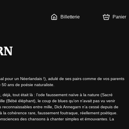
Billetterie
Panier
RN
al pour un Néerlandais !), adulé de ses pairs comme de vos parents 
e 50 ans de poésie naturaliste.
, déjà, tout était là : l’ode faussement naïve à la nature (Sacré 
ille (Bébé éléphant), le coup de blues qu’on n’avait pas vu venir 
vers reconnaissables entre mille, Dick Annegarn n’a cessé depuis de 
à la cohérence rare, faussement foutraque, réellement poétique. 
s consciences des chansons à chanter simples et émouvantes. La 