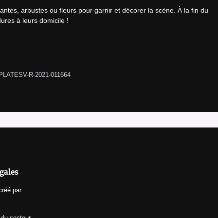
antes, arbustes ou fleurs pour garnir et décorer la scène. À la fin du 
ures à leurs domicile !
-PLATESV-R-2021-011664 
gales
créé par
 du secteur