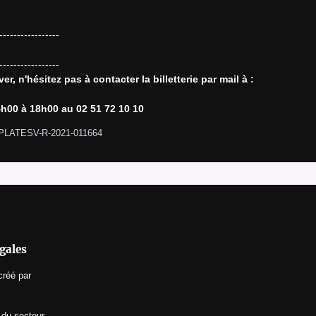
-----------------

Si vous rencontrez des difficultés pour réserver, n'hésitez pas à contacter la billetterie par mail à : 
h00 à 18h00 au 02 51 72 10 10
-PLATESV-R-2021-011664 
gales
créé par
 du secteur