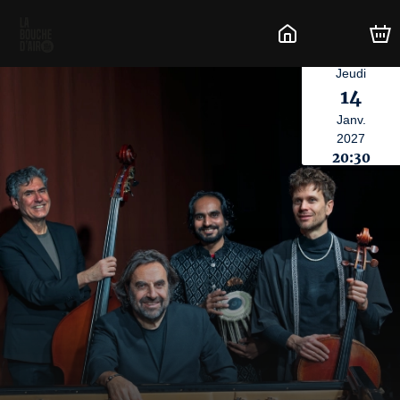
Jeudi
14
Janv.
2027
20:30