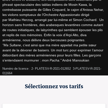
phrasé spectaculaire des tablas indiens de Mosin Kawa, la 
contrebasse puissante de Gilles Coquard, le cajon d’Anissa Nehar, 
les violons somptueux de l’Orchestre Appassionato dirigé 
par Mathieu Herzog, arrangé par lui-même et Simon Cochard.  Un 
horizon sans frontières, des arabesques levantines comme autant 
de routes initiatiques, de labyrinthes qui semblent épouser les plis 
et replis de nos mémoires. Enfin la voix d’Arpi Alto, diva 
"Ma Sultane
, c’est ainsi que ma mère appelait ma petite sœur 
avant de la dévorer de baisers. Un mot turc pour exprimer l’amour 
débordant des mères arméniennes pour leurs filles. Les garçons 
s’entendaient murmurer : 
mon Pacha
.
"
 André Manoukian
Numéro de licence : 2- PLATESV-R-2021-012652  3-PLATESV-R-2021-
011664 
Sélectionnez vos tarifs