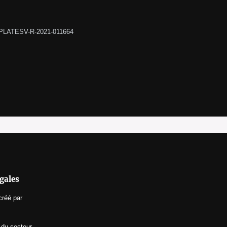
-PLATESV-R-2021-011664 
gales
créé par
 du secteur