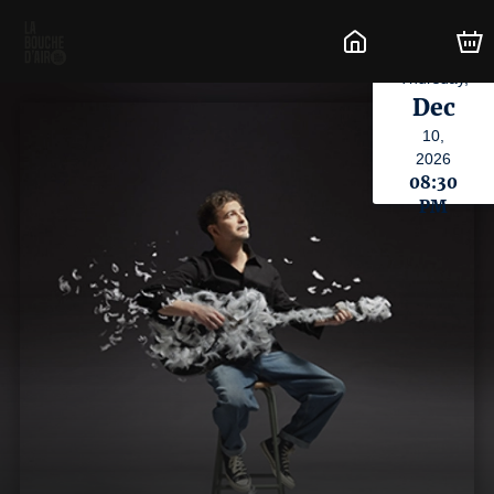
Thursday,
Dec
10,
2026
08:30
PM