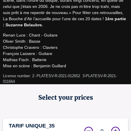
scène, dans l’ordre du disque, durant vingt concerts, en quête de 
celui que j’étais en 2006. Je ne crois pas m’être trop trahi, mais 
suis prêt à me repentir de nouveau.» Pour fêter ces retrouvailles, 
La Bouche d’Air l’accueille pour l’une de ces 20 dates ! 
1ère partie 
: Suzanne Belaubre.
Renan Luce : Chant - Guitare

Oliver Smith : Basse

Christophe Cravero : Claviers

François Lassere : Guitare

Mathias Fisch : Batterie​​​​​​​

Mise en scène : Benjamin Guillard
License number: 2- PLATESV-R-2021-012652  3-PLATESV-R-2021-
011664 
Select your prices
TARIF UNIQUE_35
0