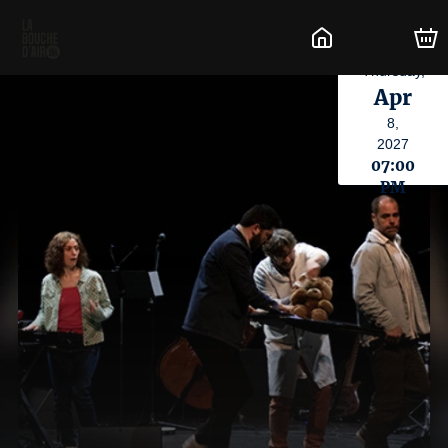
Thursday,
Apr
8,
2027
07:00
PM