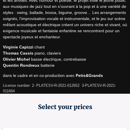
et les amitiés. Avec humour et poésie, le projet initie le jeune public 
aux musiques de jazz tout en s’ouvrant à la pop et à une variété de 
styles : swing, ballade, bossa, biguine, groove… Les arrangements 
soignés, l’improvisation vocale et instrumentale, et le jeu sur scène 
mêlant acoustique et électrique créent un univers riche et vivant, où 
exigence musicale et fantaisie enfantine se rencontrent pour un 
spectacle joyeux et enchanteur.
Virginie Capizzi
Thomas Cassis
Olivier Michel
Quentin Rondreux
 batterie
dans le cadre et en co-production avec 
Petis&Grands
License number: 2- PLATESV-R-2021-012652  3-PLATESV-R-2021-
011664 
Select your prices