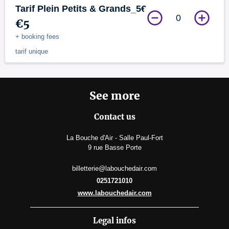
Tarif Plein Petits & Grands_5€
0
€5
+ booking fees
tarif unique
See more
Contact us
La Bouche d'Air - Salle Paul-Fort
9 rue Basse Porte
billetterie@labouchedair.com
0251721010
www.labouchedair.com
Legal infos