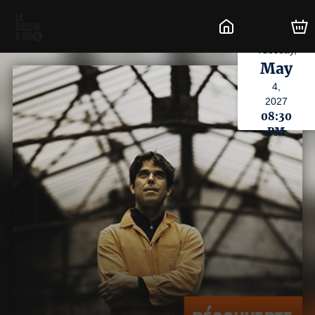
Tuesday,
May
4,
2027
08:30
PM