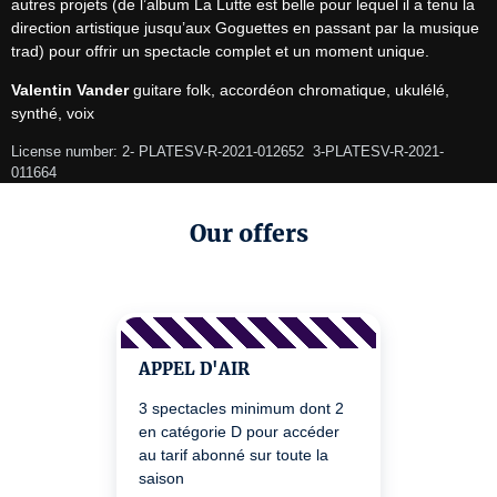
autres projets (de l’album La Lutte est belle pour lequel il a tenu la 
direction artistique jusqu’aux Goguettes en passant par la musique 
trad) pour offrir un spectacle complet et un moment unique.
Valentin Vander
 guitare folk, accordéon chromatique, ukulélé, 
synthé, voix
License number: 2- PLATESV-R-2021-012652  3-PLATESV-R-2021-
011664 
Our offers
APPEL D'AIR
3 spectacles minimum dont 2
en catégorie D pour accéder
au tarif abonné sur toute la
saison